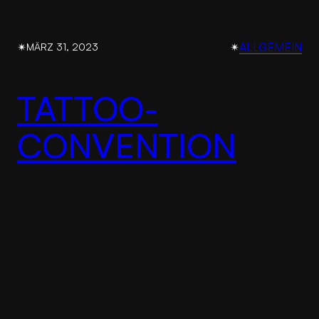
✴︎
✴︎
ALLGEMEIN
MÄRZ 31, 2023
TATTOO-
CONVENTION